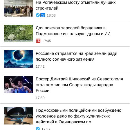
На Рогачёвском мосту отметили лучших
строителей
18:03
Для поисков зарослей борщевика в
Подмосковье используют дроны и ИИ
17:45
Россияне отправятся на край земли ради
полного солнечного затмения
17:42
Боксер Дмитрий Шиповский из Севастополя
стал чемпионом Спартакиады народов
России
17:39
Подмосковными полицейскими возбуждено
уголовное дело по факту хулиганских
действий в Одинцовском г.о
17:37