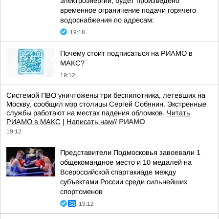
электроэнергии, будет произведено
временное ограничение подачи горячего
водоснабжения по адресам:
19:18
Почему стоит подписаться на РИАМО в
МАКС?
19:12
Системой ПВО уничтожены три беспилотника, летевших на
Москву, сообщил мэр столицы Сергей Собянин. Экстренные
службы работают на местах падения обломков.
Читать
РИАМО в МАКС
|
Написать нам
//
РИАМО
19:12
Представители Подмосковья завоевали 1
общекомандное место и 10 медалей на
Всероссийской спартакиаде между
субъектами России среди сильнейших
спортсменов
19:12