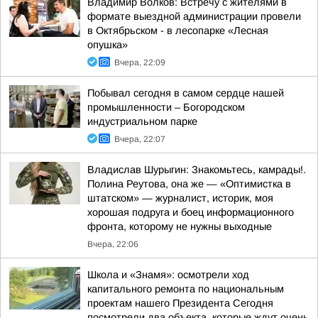
Владимир Волков: Встречу с жителями в
формате выездной администрации провели
в Октябрьском - в лесопарке «Лесная
опушка»
Вчера, 22:09
Побывал сегодня в самом сердце нашей
промышленности – Богородском
индустриальном парке
Вчера, 22:07
Владислав Шурыгин: Знакомьтесь, камрады!.
Полина Реутова, она же — «Оптимистка в
штатском» — журналист, историк, моя
хорошая подруга и боец информационного
фронта, которому не нужны выходные
Вчера, 22:06
Школа и «Знамя»: осмотрели ход
капитального ремонта по национальным
проектам нашего Президента Сегодня
посмотрели два объекта, которые ждут очень