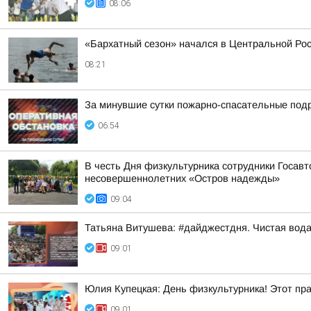
08:06
«Бархатный сезон» начался в Центральной Ро
08:21
За минувшие сутки пожарно-спасательные под
06:54
В честь Дня физкультурника сотрудники Госав
несовершеннолетних «Остров надежды»
09:04
Татьяна Витушева: #дайджестдня. Чистая вод
09:01
Юлия Купецкая: День физкультурника! Этот пра
09:01