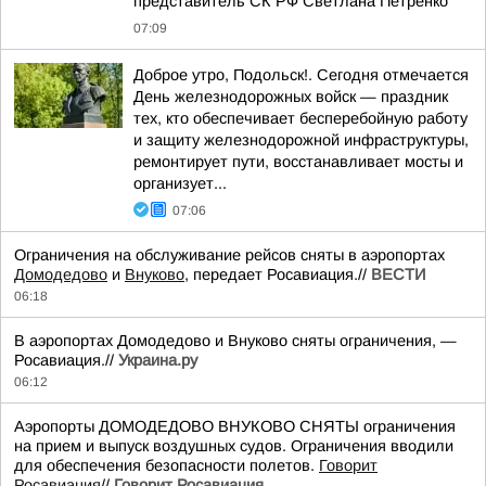
представитель СК РФ Светлана Петренко
07:09
Доброе утро, Подольск!. Сегодня отмечается
День железнодорожных войск — праздник
тех, кто обеспечивает бесперебойную работу
и защиту железнодорожной инфраструктуры,
ремонтирует пути, восстанавливает мосты и
организует...
07:06
Ограничения на обслуживание рейсов сняты в аэропортах
Домодедово
и
Внуково
, передает Росавиация.//
ВЕСТИ
06:18
В аэропортах Домодедово и Внуково сняты ограничения, —
Росавиация.//
Украина.ру
06:12
Аэропорты ДОМОДЕДОВО ВНУКОВО СНЯТЫ ограничения
на прием и выпуск воздушных судов. Ограничения вводили
для обеспечения безопасности полетов.
Говорит
Росавиация
//
Говорит Росавиация