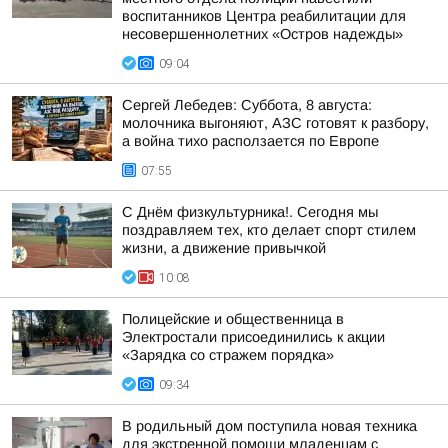
воспитанников Центра реабилитации для
несовершеннолетних «Остров надежды»
09:04
Сергей Лебедев: Суббота, 8 августа:
молочника выгоняют, АЗС готовят к разбору,
а война тихо расползается по Европе
07:55
С Днём физкультурника!. Сегодня мы
поздравляем тех, кто делает спорт стилем
жизни, а движение привычкой
10:08
Полицейские и общественница в
Электростали присоединились к акции
«Зарядка со стражем порядка»
09:34
В родильный дом поступила новая техника
для экстренной помощи младенцам с