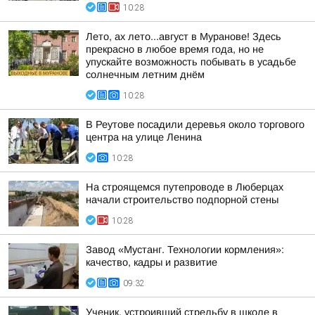
10:28
Лето, ах лето...август в Муранове! Здесь
прекрасно в любое время года, но не
упускайте возможность побывать в усадьбе
солнечным летним днём
10:28
В Реутове посадили деревья около торгового
центра на улице Ленина
10:28
На строящемся путепроводе в Люберцах
начали строительство подпорной стены
10:28
Завод «Мустанг. Технологии кормления»:
качество, кадры и развитие
09:32
Ученик, устроивший стрельбу в школе в