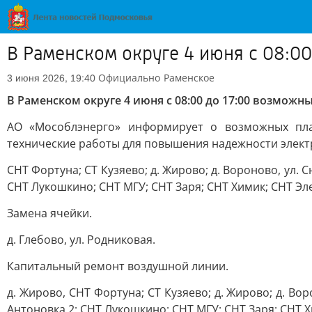
В Раменском округе 4 июня с 08:0
Официально
Раменское
3 июня 2026, 19:40
В Раменском округе 4 июня с 08:00 до 17:00 возмож
АО «Мособлэнерго» информирует о возможных план
технические работы для повышения надежности электр
СНТ Фортуна; СТ Кузяево; д. Жирово; д. Вороново, ул. 
СНТ Лукошкино; СНТ МГУ; СНТ Заря; СНТ Химик; СНТ Эл
Замена ячейки.
д. Глебово, ул. Родниковая.
Капитальный ремонт воздушной линии.
д. Жирово, СНТ Фортуна; СТ Кузяево; д. Жирово; д. Во
Антоновка 2; СНТ Лукошкино; СНТ МГУ; СНТ Заря; СНТ Х