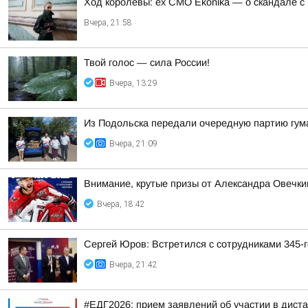
Ход королевы: ex CMO Ekonika — о скандале с
Вчера, 21:58
Твой голос — сила России!
Вчера, 13:29
Из Подольска передали очередную партию гум
Вчера, 21:09
Внимание, крутые призы от Александра Овечки
Вчера, 18:42
Сергей Юров: Встретился с сотрудниками 345-г
Вчера, 21:42
#ЕДГ2026: прием заявлений об участии в дист