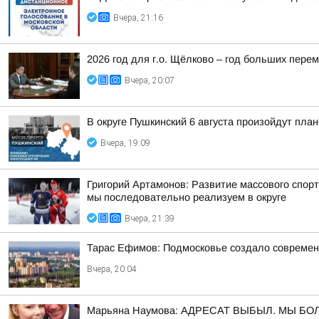
Вчера, 21:16
2026 год для г.о. Щёлково – год больших перем
Вчера, 20:07
В округе Пушкинский 6 августа произойдут пла
Вчера, 19:09
Григорий Артамонов: Развитие массового спор
мы последовательно реализуем в округе
Вчера, 21:39
Тарас Ефимов: Подмосковье создало современн
Вчера, 20:04
Марьяна Наумова: АДРЕСАТ ВЫБЫЛ. МЫ Б