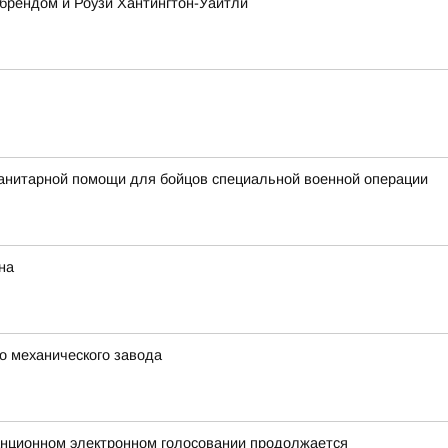
 брендом и Роузи Хантингтон-Уайтли
анитарной помощи для бойцов специальной военной операции
на
о механического завода
анционном электронном голосовании продолжается