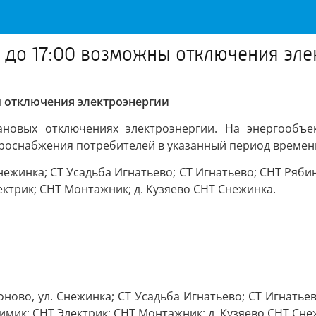
0 до 17:00 возможны отключения эл
ны отключения электроэнергии
овых отключениях электроэнергии. На энергообъек
оснабжения потребителей в указанный период времени 
Снежинка; СТ Усадьба Игнатьево; СТ Игнатьево; СНТ Ряби
ектрик; СНТ Монтажник; д. Кузяево СНТ Снежинка.
роново, ул. Снежинка; СТ Усадьба Игнатьево; СТ Игнатье
имик; СНТ Электрик; СНТ Монтажник; д. Кузяево СНТ Сне