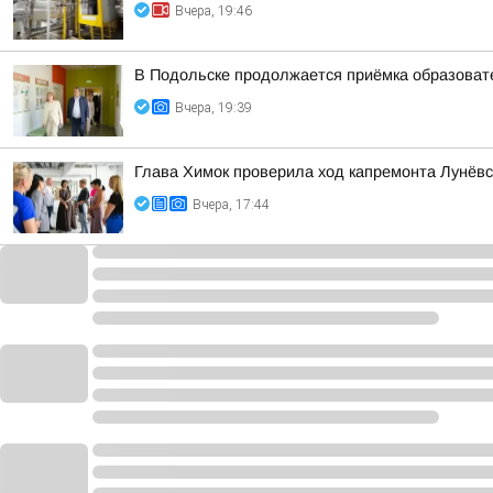
Вчера, 19:46
В Подольске продолжается приёмка образоват
Вчера, 19:39
Глава Химок проверила ход капремонта Лунёв
Вчера, 17:44