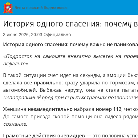
История одного спасения: почему 
Официально
3 июня 2026, 20:03
История одного спасения: почему важно не паников
«Подросток на самокате внезапно вылетел на проез
асфальте»
В такой ситуации счет идет на секунды, а эмоции бь
сделала всё
правильно
: сразу ударила по тормозам
автомобилей. Выбежав наружу, она не стала пытат
непоправимый вред при скрытых травмах позвоночни
Женщина
незамедлительно
набрала
номер 112
, четк
До самого приезда скорой помощи она сидела рядом 
сознание.
Грамотные действия очевидцев
— это половина успех