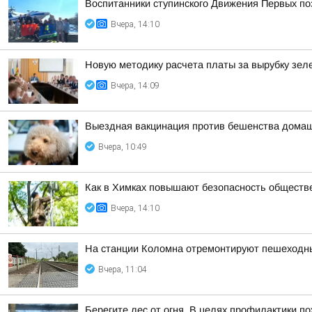
Воспитанники ступинского Движения Первых по
Вчера, 14:10
Новую методику расчета платы за вырубку зе
Вчера, 14:09
Выездная вакцинация против бешенства дома
Вчера, 10:49
Как в Химках повышают безопасность обществ
Вчера, 14:10
На станции Коломна отремонтируют пешеходны
Вчера, 11:04
Берегите лес от огня. В целях профилактики п