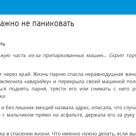
важно не паниковать
ать
жую часть из-за припаркованных машин... Скрип тор
ют через край. Жизнь парню спасла неравнодушная жен
, включила «аварийку» и перекрыла своей машиной пол
ься поднять парня, трясти его или снимать с него 
ка.
о и без лишних эмоций назвала адрес, описала, что сл
с мальчиком прямо на асфальте, держала его за руку
а в спасении жизни. Что именно нужно делать, если вы