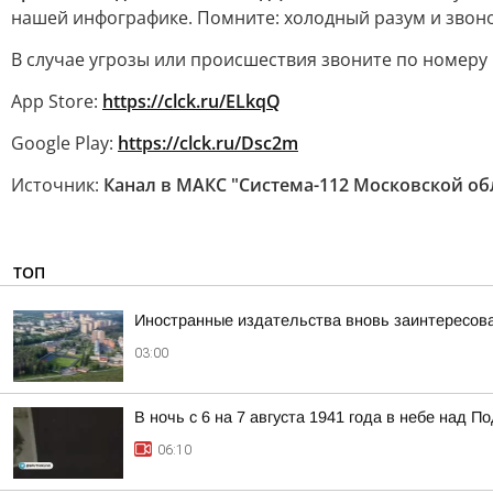
нашей инфографике. Помните: холодный разум и звоно
В случае угрозы или происшествия звоните по номеру
App Store:
https://clck.ru/ELkqQ
Google Play:
https://clck.ru/Dsc2m
Источник:
Канал в МАКС "Система-112 Московской об
ТОП
Иностранные издательства вновь заинтересова
03:00
В ночь с 6 на 7 августа 1941 года в небе над
06:10