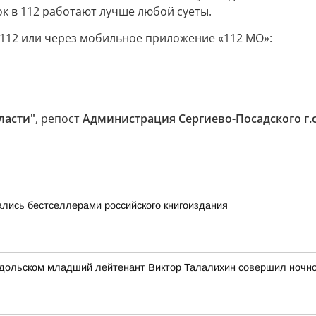
к в 112 работают лучше любой суеты.
 112 или через мобильное приложение «112 МО»:
ласти"
, репост
Администрация Сергиево-Посадского г.о
лись бестселлерами российского книгоиздания
 Подольском младший лейтенант Виктор Талалихин совершил ночн