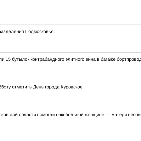
разделения Подмосковья:
и 15 бутылок контрабандного элитного вина в багаже бортпров
бботу отметить День города Куровское
осковской области помогли онкобольной женщине — матери несо