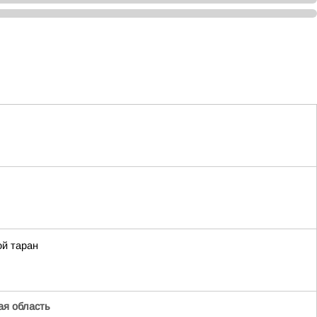
ой таран
я область