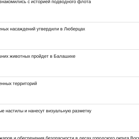
знакомились с историей подводного флота
леных насаждений утвердили в Люберцах
шних животных пройдет в Балашихе
енных территорий
е настилы и нанесут визуальную разметку
ожаров и обеспечения безопасности в лесах городского округа В