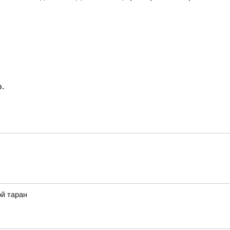
.
ой таран