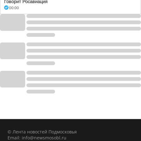
Говорит Росавиация
00:00
© Лента новостей Подмосковья
Email:
info@newsmosobl.ru