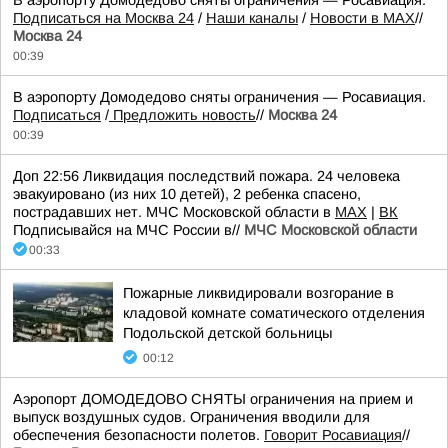
В аэропорту Домодедово сняты ограничения — Росавиация.
Подписаться на Москва 24
/
Наши каналы
/
Новости в MAX
//
Москва 24
00:39
В аэропорту Домодедово сняты ограничения — Росавиация.
Подписаться
/
Предложить новость
//
Москва 24
00:39
Доп 22:56 Ликвидация последствий пожара. 24 человека
эвакуировано (из них 10 детей), 2 ребенка спасено,
пострадавших нет. МЧС Московской области в
MAX
|
ВК
Подписывайся на МЧС России в//
МЧС Московской области
00:33
Пожарные ликвидировали возгорание в
кладовой комнате соматического отделения
Подольской детской больницы
00:12
Аэропорт ДОМОДЕДОВО СНЯТЫ ограничения на прием и
выпуск воздушных судов. Ограничения вводили для
обеспечения безопасности полетов.
Говорит Росавиация
//