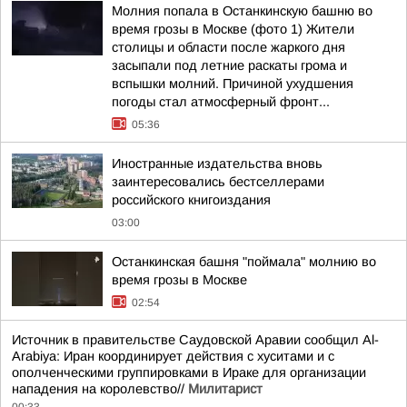
Молния попала в Останкинскую башню во
время грозы в Москве (фото 1) Жители
столицы и области после жаркого дня
засыпали под летние раскаты грома и
вспышки молний. Причиной ухудшения
погоды стал атмосферный фронт...
05:36
Иностранные издательства вновь
заинтересовались бестселлерами
российского книгоиздания
03:00
Останкинская башня "поймала" молнию во
время грозы в Москве
02:54
Источник в правительстве Саудовской Аравии сообщил Al-
Arabiya: Иран координирует действия с хуситами и с
ополченческими группировками в Ираке для организации
нападения на королевство//
Милитарист