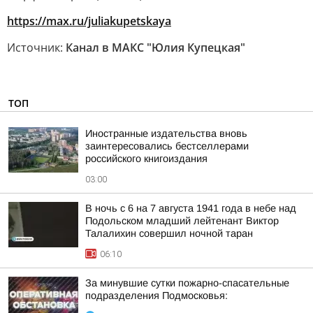
https://max.ru/juliakupetskaya
Источник:
Канал в МАКС "Юлия Купецкая"
ТОП
Иностранные издательства вновь
заинтересовались бестселлерами
российского книгоиздания
03:00
В ночь с 6 на 7 августа 1941 года в небе над
Подольском младший лейтенант Виктор
Талалихин совершил ночной таран
06:10
За минувшие сутки пожарно-спасательные
подразделения Подмосковья: