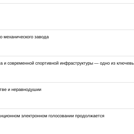
го механического завода
рта и современной спортивной инфраструктуры — одно из ключев
стве и неравнодушии
танционном электронном голосовании продолжается