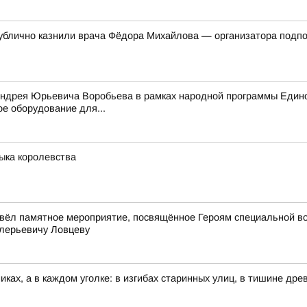
 публично казнили врача Фёдора Михайлова — организатора подп
Андрея Юрьевича Воробьева в рамках народной программы Едино
е оборудование для...
зыка королевства
вёл памятное мероприятие, посвящённое Героям специальной в
лерьевичу Ловцеву
иках, а в каждом уголке: в изгибах старинных улиц, в тишине др