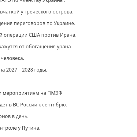
НАТО по членству Украины.
вчаткой у греческого острова.
дения переговоров по Украине.
ой операции США против Ирана.
ткажутся от обогащения урана.
 человека.
на 2027—2028 годы.
 и мероприятиям на ПМЭФ.
ет в ВС России к сентябрю.
онов в день.
нтроле у Путина.