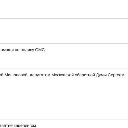
 помощи по полису ОМС
ой Мишоновой, депутатом Московской областной Думы Сергеем
анятие зацепингом