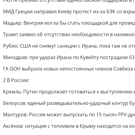
Рютте признал отсутствие единогласной поддержки в 
МИД Греции направил Киеву протест из-за БЭК со взры
Мадьяр: Венгрия могла бы стать площадкой для прове
Трамп заявил об отсутствии необходимости в наземн
Рубио: США не снимут санкции с Ирана, пока там не о
Минздрав: при ударах Ирана по Кувейту пострадали 63
ГА ООН выбрала новых непостоянных членов Совбеза 
2 В России:
Кремль: Путин продолжает готовиться к выступлению
Белоусов: единый разведывательно-ударный контур буд
Мантуров: Россия может выпускать по 15 тысяч FPV-др
Аксёнов: ситуация с топливом в Крыму находится на ко