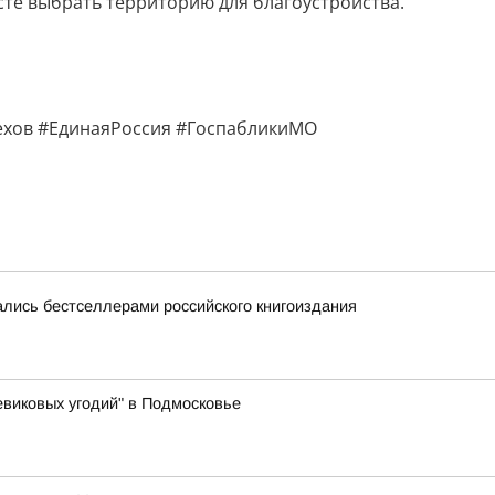
сте выбрать территорию для благоустройства.
хов #ЕдинаяРоссия #ГоспабликиМО
лись бестселлерами российского книгоиздания
виковых угодий" в Подмосковье