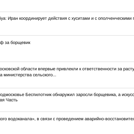
ya: Иран координирует действия с хуситами и с ополченческими 
аф за борщевик
Московской области впервые привлекли к ответственности за ра
 министерства сельского...
Подмосковье Беспилотник обнаружил заросли борщевика, а иску
ая Часть
ого водоканала», в связи с проведением аварийно-восстановите