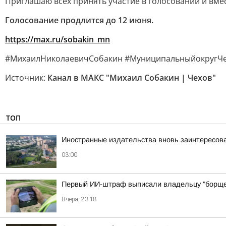
Приглашаю всех принять участие в голосовании и вме
Голосование продлится до 12 июня.
https://max.ru/sobakin_mn
#МихаилНиколаевичСобакин #МуниципальныйокругЧе
Источник:
Канал в МАКС "Михаил Собакин | Чехов"
ТОП
Иностранные издательства вновь заинтересова
03:00
Первый ИИ-штраф выписали владельцу "борще
Вчера, 23:18