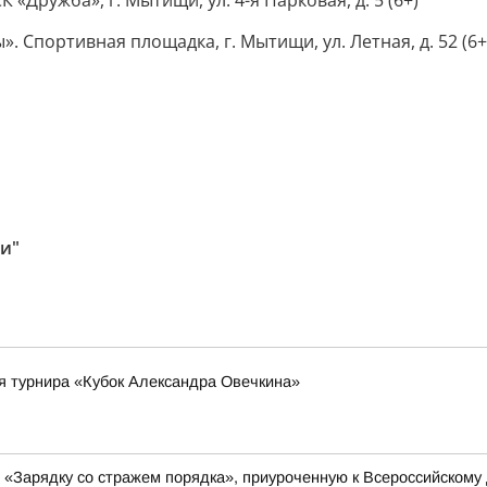
«Дружба», г. Мытищи, ул. 4-я Парковая, д. 5 (6+)
. Спортивная площадка, г. Мытищи, ул. Летная, д. 52 (6+
и"
я турнира «Кубок Александра Овечкина»
 «Зарядку со стражем порядка», приуроченную к Всероссийскому