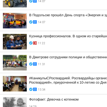
14:07
В Подольске прошёл День спорта «Энергия и з
14:07
Кузница профессионалов. В одном из старейш
11:22
В Дмитрове сотрудники полиции и общественни
11:31
#КаникулыСРосгвардией. Росгвардейцы организ
Росгвардией», приуроченной к 10-летию со Дня 
13:34
Фотофакт: Девочка с котенком
14:29