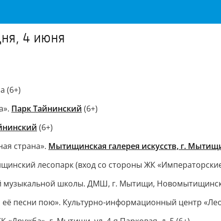
ня, 4 июня
 (6+)
а».
Парк Тайнинский
(6+)
йнинский
(6+)
ная страна».
Мытищинская галерея искусств, г. Мытищи
тищинский лесопарк (вход со стороны ЖК «Императорски
 музыкальной школы. ДМШ, г. Мытищи, Новомытищинский 
 её песни пою». Культурно-информационный центр «Леони