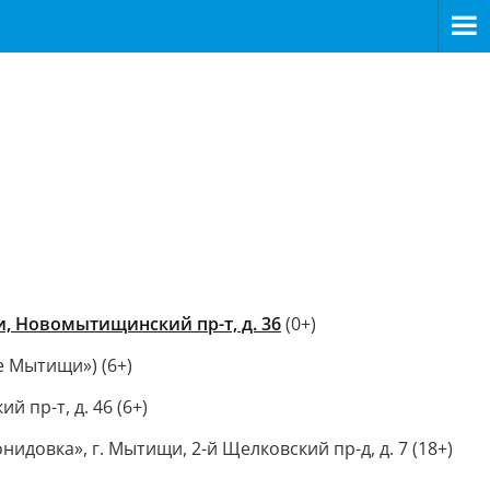
, Новомытищинский пр-т, д. 36
(0+)
е Мытищи») (6+)
пр-т, д. 46 (6+)
довка», г. Мытищи, 2-й Щелковский пр-д, д. 7 (18+)