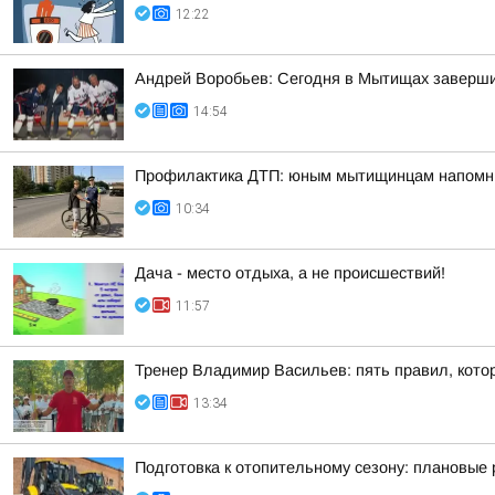
12:22
Андрей Воробьев: Сегодня в Мытищах заверши
14:54
Профилактика ДТП: юным мытищинцам напомни
10:34
Дача - место отдыха, а не происшествий!
11:57
Тренер Владимир Васильев: пять правил, кото
13:34
Подготовка к отопительному сезону: плановые 