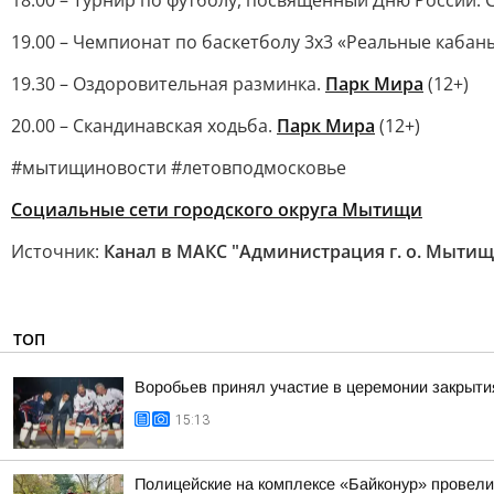
18.00 – Турнир по футболу, посвященный Дню России. СК 
19.00 – Чемпионат по баскетболу 3х3 «Реальные кабаны»
19.30 – Оздоровительная разминка.
Парк Мира
(12+)
20.00 – Скандинавская ходьба.
Парк Мира
(12+)
#мытищиновости #летовподмосковье
Социальные сети городского округа Мытищи
Источник:
Канал в МАКС "Администрация г. о. Мытищ
ТОП
Воробьев принял участие в церемонии закрыти
15:13
Полицейские на комплексе «Байконур» провели