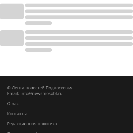
© Лента новостей Подмосковья
Email:
info@newsmosobl.ru
О нас
Контакты
Редакционная политика