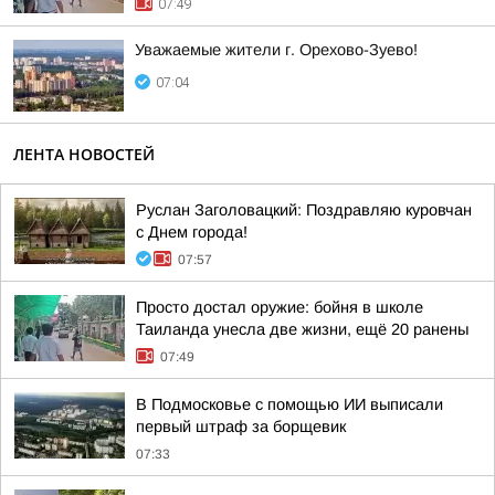
07:49
Уважаемые жители г. Орехово-Зуево!
07:04
ЛЕНТА НОВОСТЕЙ
Руслан Заголовацкий: Поздравляю куровчан
с Днем города!
07:57
Просто достал оружие: бойня в школе
Таиланда унесла две жизни, ещё 20 ранены
07:49
В Подмосковье с помощью ИИ выписали
первый штраф за борщевик
07:33