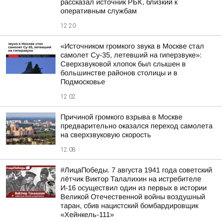
рассказал источник РБК, близкий к
оперативным службам
12:20
«Источником громкого звука в Москве стал
самолет Су-35, летевший на гиперзвуке»:
Сверхзвуковой хлопок был слышен в
большинстве районов столицы и в
Подмосковье
12:02
Причиной громкого взрыва в Москве
предварительно оказался переход самолета
на сверхзвуковую скорость
12:08
#ЛицаПобеды. 7 августа 1941 года советский
лётчик Виктор Талалихин на истребителе
И-16 осуществил один из первых в истории
Великой Отечественной войны воздушный
таран, сбив нацистский бомбардировщик
«Хейнкель-111»