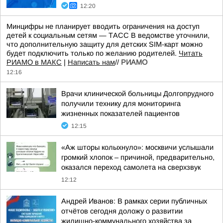
12:20
Минцифры не планирует вводить ограничения на доступ
детей к социальным сетям — ТАСС В ведомстве уточнили,
что дополнительную защиту для детских SIM-карт можно
будет подключить только по желанию родителей.
Читать
РИАМО в МАКС
|
Написать нам
//
РИАМО
12:16
Врачи клинической больницы Долгопрудного
получили технику для мониторинга
жизненных показателей пациентов
12:15
«Аж шторы колыхнуло»: москвичи услышали
громкий хлопок – причиной, предварительно,
оказался переход самолета на сверхзвук
12:12
Андрей Иванов: В рамках серии публичных
отчётов сегодня доложу о развитии
жилищно-коммунального хозяйства за