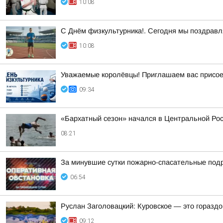
10:08
С Днём физкультурника!. Сегодня мы поздравля
10:08
Уважаемые королёвцы! Приглашаем вас присое
09:34
«Бархатный сезон» начался в Центральной Ро
08:21
За минувшие сутки пожарно-спасательные под
06:54
Руслан Заголовацкий: Куровское — это гораздо
09:12