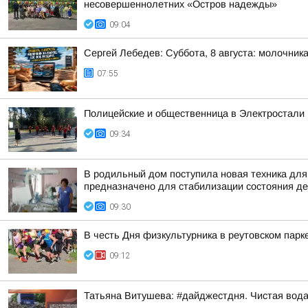
несовершеннолетних «Остров надежды»
09:04
Сергей Лебедев: Суббота, 8 августа: молочника
07:55
Полицейские и общественница в Электростали 
09:34
В родильный дом поступила новая техника дл
предназначено для стабилизации состояния дет
09:30
В честь Дня физкультурника в реутовском пар
09:12
Татьяна Витушева: #дайджестдня. Чистая вод