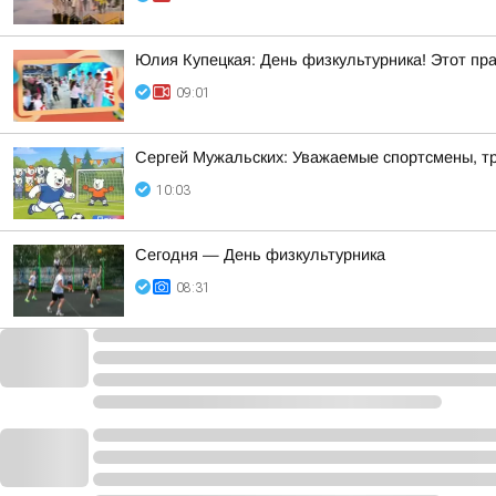
Юлия Купецкая: День физкультурника! Этот пра
09:01
Сергей Мужальских: Уважаемые спортсмены, тр
10:03
Сегодня — День физкультурника
08:31