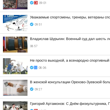
09:01
Уважаемые спортсмены, тренеры, ветераны спор
09:51
Владислав Шурыгин: Военный суд дал шесть ле
08:57
Не просто выходной, а всенародно спортивный
08:06
В женской консультации Орехово-Зуевской бол
09:27
Григорий Артамонов: С Днём физкультурника, 