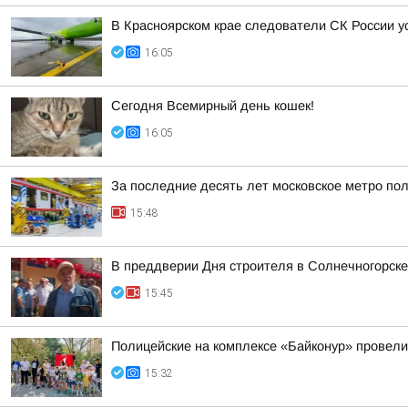
В Красноярском крае следователи СК России 
16:05
Сегодня Всемирный день кошек!
16:05
За последние десять лет московское метро по
15:48
В преддверии Дня строителя в Солнечногорске 
15:45
Полицейские на комплексе «Байконур» провели
15:32