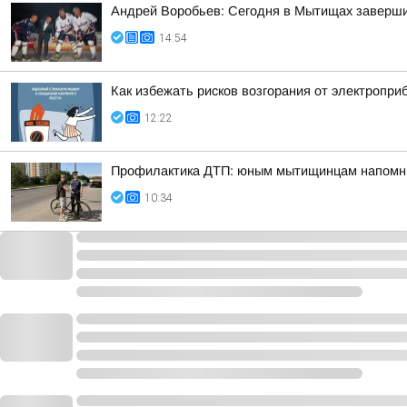
Андрей Воробьев: Сегодня в Мытищах заверши
14:54
Как избежать рисков возгорания от электропри
12:22
Профилактика ДТП: юным мытищинцам напомни
10:34