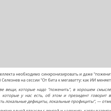
теллекта необходимо синхронизировать и даже "пожени
Селезнев на сессии "От бита к мегаватту: как ИИ меняе
ве вещи, которые надо "поженить", в хорошем смысле э
 которые у нас есть, об этом и президент говорит 
есть локальные дефициты, локальные профициты", — отме
витие одной отрасли с другой и наложить карту развит