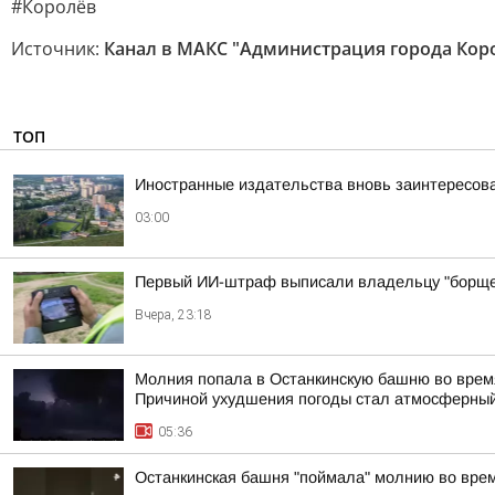
#Королёв
Источник:
Канал в МАКС "Администрация города Кор
ТОП
Иностранные издательства вновь заинтересова
03:00
Первый ИИ-штраф выписали владельцу "борще
Вчера, 23:18
Молния попала в Останкинскую башню во время
Причиной ухудшения погоды стал атмосферный
05:36
Останкинская башня "поймала" молнию во врем