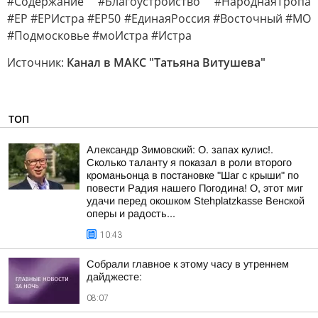
#Содержание #Благоустройство #НароднаяТропа
#ЕР #ЕРИстра #ЕР50 #ЕдинаяРоссия #Восточный #МО
#Подмосковье #моИстра #Истра
Источник:
Канал в МАКС "Татьяна Витушева"
ТОП
Александр Зимовский: О. запах кулис!.
Сколько таланту я показал в роли второго
кроманьонца в постановке "Шаг с крыши" по
повести Радия нашего Погодина! О, этот миг
удачи перед окошком Stehplatzkasse Венской
оперы и радость...
10:43
Собрали главное к этому часу в утреннем
дайджесте:
08:07