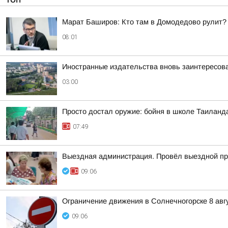
Марат Баширов: Кто там в Домодедово рулит?
08:01
Иностранные издательства вновь заинтересова
03:00
Просто достал оружие: бойня в школе Таиланд
07:49
Выездная администрация. Провёл выездной пр
09:06
Ограничение движения в Солнечногорске 8 авг
09:06