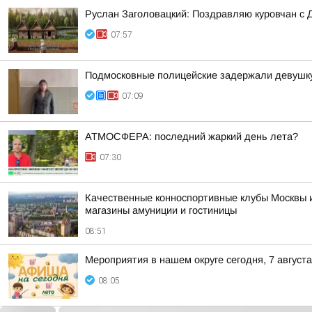
Руслан Заголовацкий: Поздравляю куровчан с 
07:57
Подмосковные полицейские задержали девушку,
07:09
АТМОСФЕРА: последний жаркий день лета?
07:30
Качественные конноспортивные клубы Москвы и
магазины амуниции и гостиницы
08:51
Мероприятия в нашем округе сегодня, 7 августа
08:05