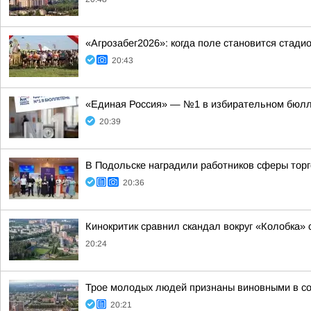
«Агрозабег2026»: когда поле становится стади
20:43
«Единая Россия» — №1 в избирательном бюл
20:39
В Подольске наградили работников сферы тор
20:36
Кинокритик сравнил скандал вокруг «Колобка» 
20:24
Трое молодых людей признаны виновными в со
20:21