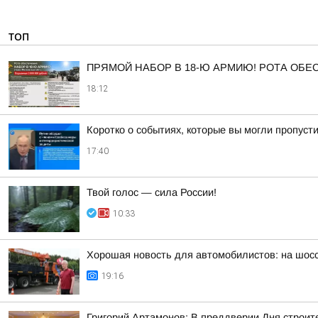
ТОП
ПРЯМОЙ НАБОР В 18-Ю АРМИЮ! РОТА ОБ
18:12
Коротко о событиях, которые вы могли пропусти
17:40
Твой голос — сила России!
10:33
Хорошая новость для автомобилистов: на шос
19:16
Григорий Артамонов: В преддверии Дня строит