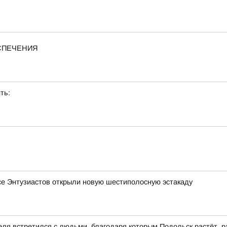
ЕСПЕЧЕНИЯ
ть:
се Энтузиастов открыли новую шестиполосную эстакаду
еля встретился с людьми, благодаря которым Подольск растёт, р