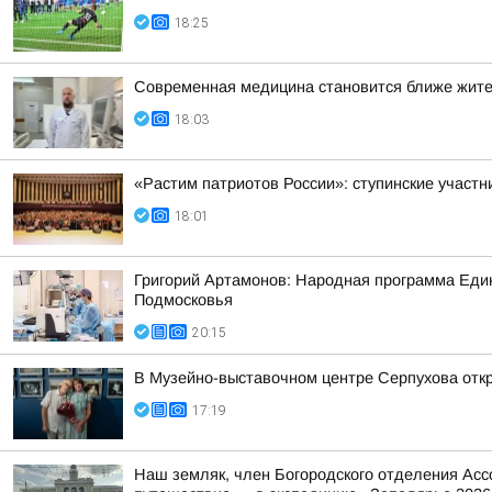
18:25
Современная медицина становится ближе жит
18:03
«Растим патриотов России»: ступинские участ
18:01
Григорий Артамонов: Народная программа Един
Подмосковья
20:15
В Музейно-выставочном центре Серпухова отк
17:19
Наш земляк, член Богородского отделения Асс