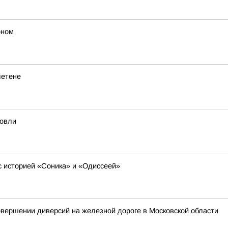
оном
летене
говли
с историей «Соника» и «Одиссеей»
вершении диверсий на железной дороге в Московской области