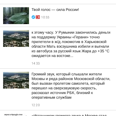
Твой голос — сила России!
10:33
к этому часу. У Румынии закончились деньги
на поддержку Украины «Герани» точно
прилетели в ж/д локомотив в Харьковской
области Мать вэсэушника избили и выгнали
из автобуса за русский язык Жара до +35 °С
ожидается на востоке...
14:33
Громкий звук, который слышали жители
Москвы и ряда районов Московской области,
был вызван пролетом самолета, который
перешел на сверхзвуковую скорость,
рассказал источник РБК, близкий к
оперативным службам
12:20
«Источником громкого звука в Москве стал