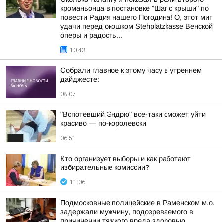
кроманьонца в постановке "Шаг с крыши" по
повести Радия нашего Погодина! О, этот миг
удачи перед окошком Stehplatzkasse Венской
оперы и радость...
10:43
Собрали главное к этому часу в утреннем
дайджесте:
08:07
"Вспотевший Эндрю" все-таки сможет уйти
красиво — по-королевски
06:51
Кто организует выборы и как работают
избирательные комиссии?
11:06
Подмосковные полицейские в Раменском м.о.
задержали мужчину, подозреваемого в
причинении тяжкого вреда здоровью