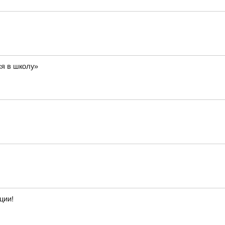
ся в школу»
ции!