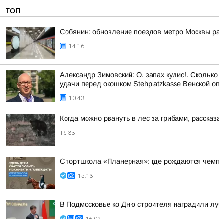
ТОП
Собянин: обновление поездов метро Москвы ра
14:16
Александр Зимовский: О. запах кулис!. Сколько
удачи перед окошком Stehplatzkasse Венской оп
10:43
Когда можно рвануть в лес за грибами, рассказ
16:33
Спортшкола «Планерная»: где рождаются чем
15:13
В Подмосковье ко Дню строителя наградили л