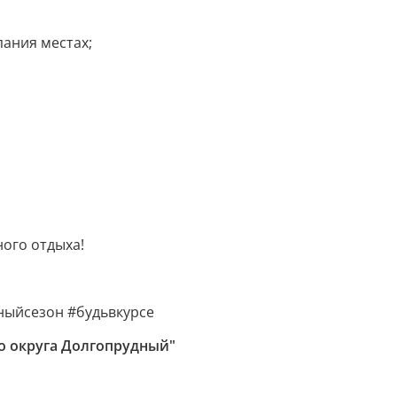
пания местах;
ного отдыха!
ныйсезон #будьвкурсе
о округа Долгопрудный"