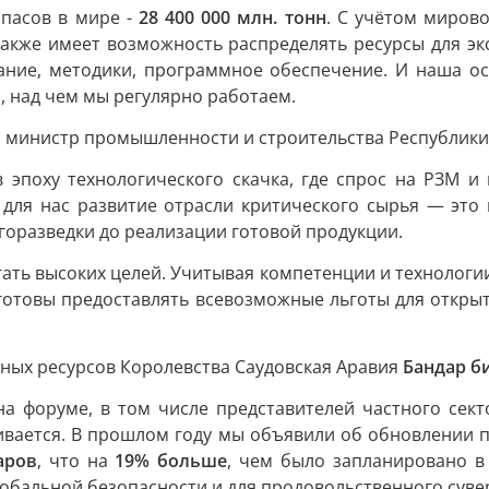
пасов в мире -
28 400 000 млн. тонн
. С учётом миров
также имеет возможность распределять ресурсы для эк
ование, методики, программное обеспечение. И наша о
, над чем мы регулярно работаем.
 министр промышленности и строительства Республики
в эпоху технологического скачка, где спрос на РЗМ и
 для нас развитие отрасли критического сырья — это
горазведки до реализации готовой продукции.
ть высоких целей. Учитывая компетенции и технологии,
готовы предоставлять всевозможные льготы для откры
ных ресурсов Королевства Саудовская Аравия
Бандар б
 форуме, в том числе представителей частного секто
вивается. В прошлом году мы объявили об обновлении
аров
, что на
19% больше
, чем было запланировано 
обальной безопасности и для продовольственного суве