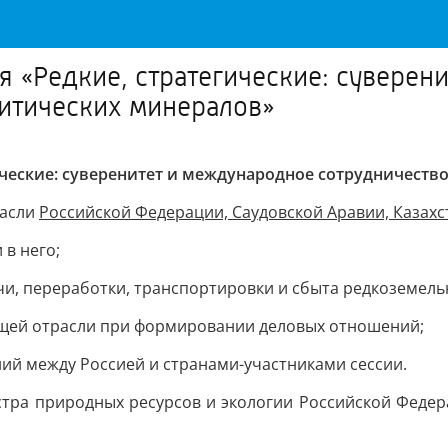
 «Редкие, стратегические: суверен
ритических минералов»
ические: суверенитет и международное сотрудничеств
расли
Российской Федерации, Саудовской Аравии, Казахс
в него;
 переработки, транспортировки и сбыта редкоземельн
щей отрасли при формировании деловых отношений;
й между Россией и странами-участниками сессии.
тра природных ресурсов и экологии Российской Феде