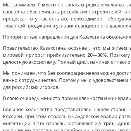
Мы занимаем
7 место
по запасам редкоземельных за
способна обеспечивать российских потребителей, а 
процесса, то у нас есть всё необходимое - оборуд
товарной продукции в условиях санционного давления
Приоритетные направления для Казахстана обозначил
Правительство Казахстана осознаёт, что мы живём 
мировой прирост приблизительно
20—30%
. Поэтому
целостную экосистему. Полный цикл, начиная от геоло
Мы понимаем, что без кооперации невозможно достига
важно сотрудничество. Поэтому мы с удовольствием 
для российских игроков.
В свою очередь министр промышленности и минераль
Большое количество представителей нашей страны на
Россией. При этом отрасль в Саудовской Аравии раз
инвестиции в эту отрасль составляют
2,5 трлн. долл
крупнейших поставщиков удобрений, что важно для гл