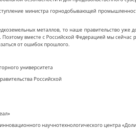
ыступление министра горнодобывающей промышленност
едкоземельных металлов, то наше правительство уже д
я. Поэтому вместе с Российской Федерацией мы сейчас 
казаться от ошибок прошлого.
 горного университета
Правительства Российской
еал»
я инновационного научнотехнологического центра «Дол