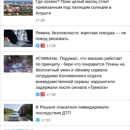
Где хозяин? Пони целый месяц стоит
привязанным под палящим солнцем в
Алуште
17:38
Ремень безопасности: короткая поездка — не
повод рисковать
17:38
#СМИоНас. Подумал, что магазин работает
по принципу - бери что понравится Планы на
бесплатный ужин и обновку сорвали
сотрудники Коломенского отдела
вневедомственной охраны: нарушителя
задержали после сигнала «Тревога»
17:38
В Рошале спасатели ликвидировали
последствия ДТП
17:33