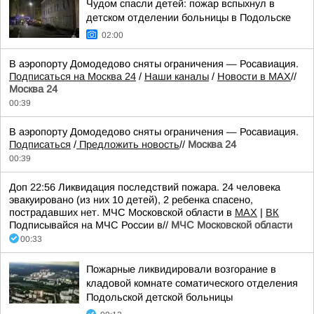
Чудом спасли детей: пожар вспыхнул в
детском отделении больницы в Подольске
02:00
В аэропорту Домодедово сняты ограничения — Росавиация.
Подписаться на Москва 24
/
Наши каналы
/
Новости в MAX
//
Москва 24
00:39
В аэропорту Домодедово сняты ограничения — Росавиация.
Подписаться
/
Предложить новость
//
Москва 24
00:39
Доп 22:56 Ликвидация последствий пожара. 24 человека
эвакуировано (из них 10 детей), 2 ребенка спасено,
пострадавших нет. МЧС Московской области в
MAX
|
ВК
Подписывайся на МЧС России в//
МЧС Московской области
00:33
Пожарные ликвидировали возгорание в
кладовой комнате соматического отделения
Подольской детской больницы