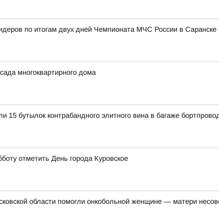
лидеров по итогам двух дней Чемпионата МЧС России в Саранске
сада многоквартирного дома
и 15 бутылок контрабандного элитного вина в багаже бортпров
бботу отметить День города Куровское
осковской области помогли онкобольной женщине — матери несо