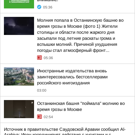
05:36
Молния попала в Останкинскую башню во
время грозы в Москве (фото 1) Жители
столицы и области после жаркого дня
засыпали под летние раскаты грома и
вспышки молний. Причиной ухудшения
погоды стал атмосферный фронт...
05:36
Иностранные издательства вновь
заинтересовались бестселлерами
российского книгоиздания
03:00
Останкинская башня "поймала" молнию во
время грозы в Москве
02:54
Источник в правительстве Саудовской Аравии сообщил Al-
Arabiya: Иран координирует действия с хуситами и с