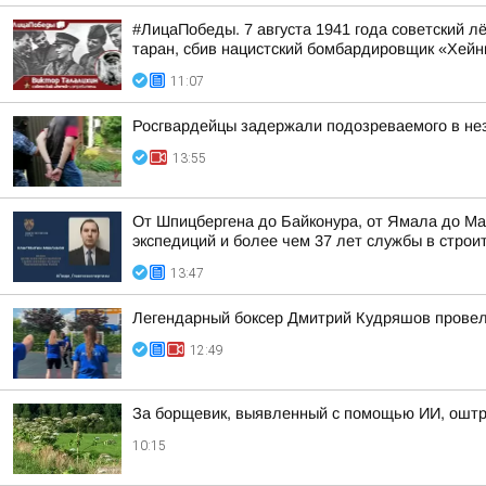
#ЛицаПобеды. 7 августа 1941 года советский 
таран, сбив нацистский бомбардировщик «Хейн
11:07
Росгвардейцы задержали подозреваемого в не
13:55
От Шпицбергена до Байконура, от Ямала до Ма
экспедиций и более чем 37 лет службы в строи
13:47
Легендарный боксер Дмитрий Кудряшов провел 
12:49
За борщевик, выявленный с помощью ИИ, оштр
10:15