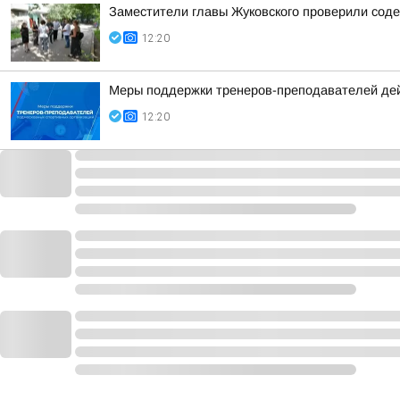
Заместители главы Жуковского проверили соде
12:20
Меры поддержки тренеров-преподавателей де
12:20