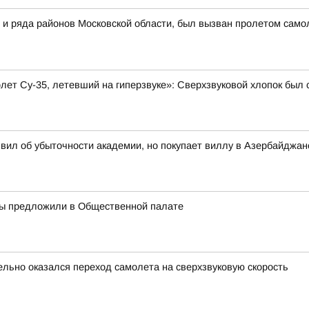
 и ряда районов Московской области, был вызван пролетом самол
олет Су-35, летевший на гиперзвуке»: Сверхзвуковой хлопок бы
вил об убыточности академии, но покупает виллу в Азербайджан
ры предложили в Общественной палате
ельно оказался переход самолета на сверхзвуковую скорость