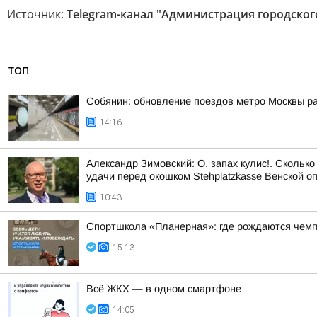
Источник:
Telegram-канал "Администрация городског
ТОП
Собянин: обновление поездов метро Москвы ра
14:16
Александр Зимовский: О. запах кулис!. Сколько
удачи перед окошком Stehplatzkasse Венской оп
10:43
Спортшкола «Планерная»: где рождаются чем
15:13
Всё ЖКХ — в одном смартфоне
14:05