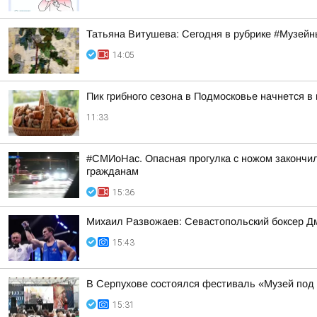
Татьяна Витушева: Сегодня в рубрике #Музейн
14:05
Пик грибного сезона в Подмосковье начнется в
11:33
#СМИоНас. Опасная прогулка с ножом закончи
гражданам
15:36
Михаил Развожаев: Севастопольский боксер Д
15:43
В Серпухове состоялся фестиваль «Музей под
15:31