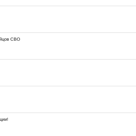
ойцов СВО
ции!