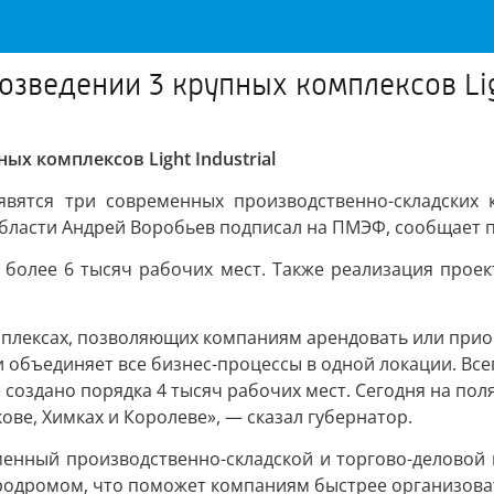
зведении 3 крупных комплексов Ligh
х комплексов Light Industrial
вятся три современных производственно-складских ко
бласти Андрей Воробьев подписал на ПМЭФ, сообщает п
 более 6 тысяч рабочих мест. Также реализация проек
плексах, позволяющих компаниям арендовать или прио
и объединяет все бизнес-процессы в одной локации. Все
где создано порядка 4 тысяч рабочих мест. Сегодня на п
ве, Химках и Королеве», — сказал губернатор.
нный производственно-складской и торгово-деловой кла
одромом, что поможет компаниям быстрее организоват