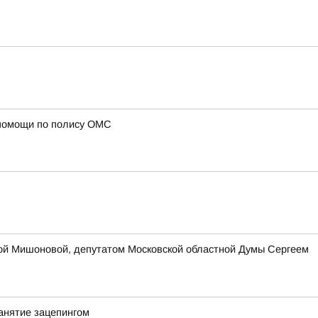
 помощи по полису ОМС
ой Мишоновой, депутатом Московской областной Думы Сергеем
анятие зацепингом