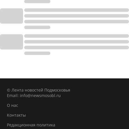
© Лента новостей Подмосковья
Email:
info@newsmosobl.ru
О нас
Контакты
Редакционная политика