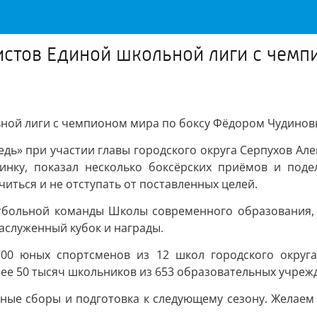
истов Единой школьной лиги с чем
ьной лиги с чемпионом мира по боксу Фёдором Чудинов
едь» при участии главы городского округа Серпухов Ал
инку, показал несколько боксёрских приёмов и поде
иться и не отступать от поставленных целей.
етбольной команды Школы современного образования, 
аслуженный кубок и награды.
700 юных спортсменов из 12 школ городского округа
ее 50 тысяч школьников из 653 образовательных учреж
вные сборы и подготовка к следующему сезону. Желаем