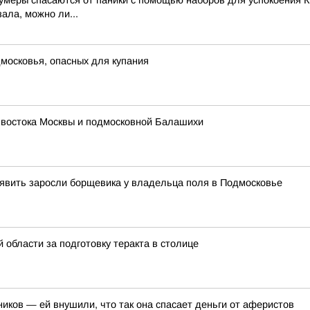
зумеры спасаются от паники с помощью наборов для успокоения К
ала, можно ли...
московья, опасных для купания
 востока Москвы и подмосковной Балашихи
явить заросли борщевика у владельца поля в Подмосковье
области за подготовку теракта в столице
иков — ей внушили, что так она спасает деньги от аферистов