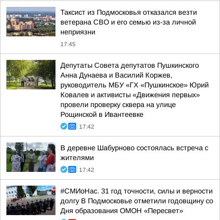
Таксист из Подмосковья отказался везти
ветерана СВО и его семью из-за личной
неприязни
17:45
Депутаты Совета депутатов Пушкинского
Анна Дунаева и Василий Коржев,
руководитель МБУ «ГХ «Пушкинское» Юрий
Ковалев и активисты «Движения первых»
провели проверку сквера на улице
Рощинской в Ивантеевке
17:42
В деревне Шабурново состоялась встреча с
жителями
17:42
#СМИоНас. 31 год точности, силы и верности
долгу В Подмосковье отметили годовщину со
Дня образования ОМОН «Пересвет»