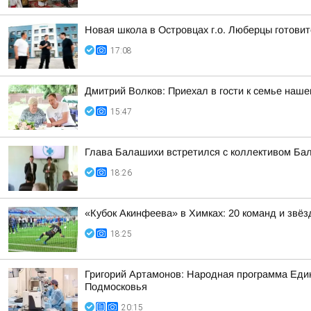
Новая школа в Островцах г.о. Люберцы готовит
17:08
Дмитрий Волков: Приехал в гости к семье наш
15:47
Глава Балашихи встретился с коллективом Ба
18:26
«Кубок Акинфеева» в Химках: 20 команд и звёз
18:25
Григорий Артамонов: Народная программа Един
Подмосковья
20:15