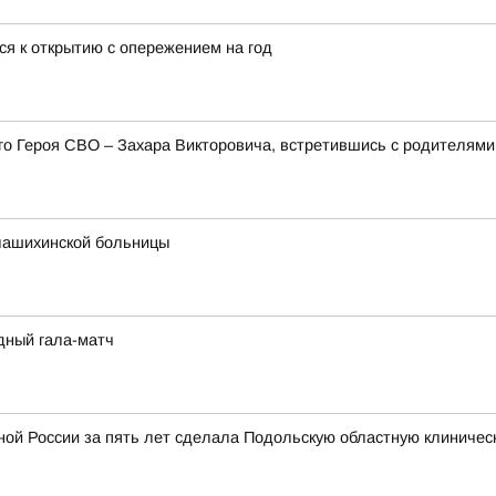
ся к открытию с опережением на год
его Героя СВО – Захара Викторовича, встретившись с родителя
лашихинской больницы
дный гала-матч
ой России за пять лет сделала Подольскую областную клиничес