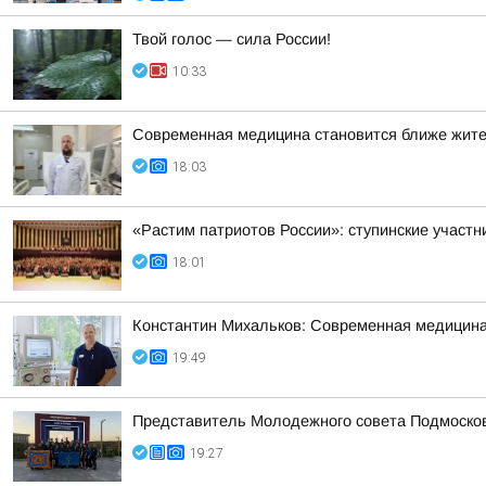
Твой голос — сила России!
10:33
Современная медицина становится ближе жит
18:03
«Растим патриотов России»: ступинские участ
18:01
Константин Михальков: Современная медицина
19:49
Представитель Молодежного совета Подмосковн
19:27