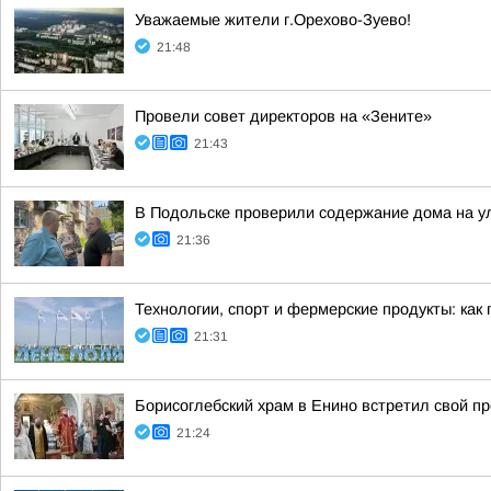
Уважаемые жители г.Орехово-Зуево!
21:48
Провели совет директоров на «Зените»
21:43
В Подольске проверили содержание дома на 
21:36
Технологии, спорт и фермерские продукты: как
21:31
Борисоглебский храм в Енино встретил свой п
21:24