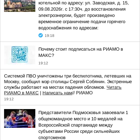
котельной по адресу: ул. Заводская, д. 15,
09.08.2026г. с 17:30ч. до восстановления
электроэнергии, будет произведено
временное ограничение подачи горячего
водоснабжения по адресам:
19:18
Почему стоит подписаться на РИАМО в
МАКС?
19:12
Системой ПВО уничтожены три беспилотника, летевших на
Москву, сообщил мэр столицы Сергей Собянин. Экстренные
службы работают на местах падения обломков.
Читать
РИАМО в МАКС
|
Написать нам
//
РИАМО
19:12
Представители Подмосковья завоевали 1
общекомандное место и 10 медалей на
Всероссийской спартакиаде между
субъектами России среди сильнейших
спортсменов