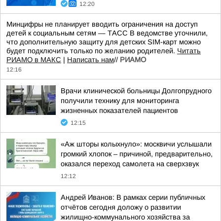
12:20
Минцифры не планирует вводить ограничения на доступ
детей к социальным сетям — ТАСС В ведомстве уточнили,
что дополнительную защиту для детских SIM-карт можно
будет подключить только по желанию родителей.
Читать
РИАМО в МАКС
|
Написать нам
//
РИАМО
12:16
Врачи клинической больницы Долгопрудного
получили технику для мониторинга
жизненных показателей пациентов
12:15
«Аж шторы колыхнуло»: москвичи услышали
громкий хлопок – причиной, предварительно,
оказался переход самолета на сверхзвук
12:12
Андрей Иванов: В рамках серии публичных
отчётов сегодня доложу о развитии
жилищно-коммунального хозяйства за