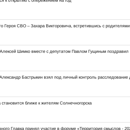
ся к открытию с опережением на год
его Героя СВО – Захара Викторовича, встретившись с родителя
 Алексей Шимко вместе с депутатом Павлом Гущиным поздравил 
 Александр Бастрыкин взял под личный контроль расследование
 становится ближе к жителям Солнечногорска
ого Главка принял участие в форуме «Территория смыслов - 20