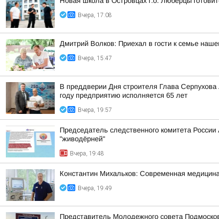
Новая школа в Островцах г.о. Люберцы готовит
Вчера, 17:08
Дмитрий Волков: Приехал в гости к семье наш
Вчера, 15:47
В преддверии Дня строителя Глава Серпухова
году предприятию исполняется 65 лет
Вчера, 19:57
Председатель следственного комитета России
"живодёрней"
Вчера, 19:48
Константин Михальков: Современная медицина
Вчера, 19:49
Представитель Молодежного совета Подмосковн