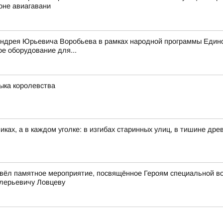
оне авиагавани
Андрея Юрьевича Воробьева в рамках народной программы Едино
е оборудование для...
зыка королевства
иках, а в каждом уголке: в изгибах старинных улиц, в тишине др
вёл памятное мероприятие, посвящённое Героям специальной в
лерьевичу Ловцеву