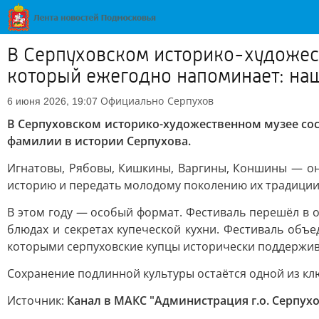
В Серпуховском историко-художест
который ежегодно напоминает: на
Официально
Серпухов
6 июня 2026, 19:07
В Серпуховском историко-художественном музее сос
фамилии в истории Серпухова.
Игнатовы, Рябовы, Кишкины, Варгины, Коншины — они
историю и передать молодому поколению их традиции, 
В этом году — особый формат. Фестиваль перешёл в о
блюдах и секретах купеческой кухни. Фестиваль объе
которыми серпуховские купцы исторически поддержив
Сохранение подлинной культуры остаётся одной из кл
Источник:
Канал в МАКС "Администрация г.о. Серпух