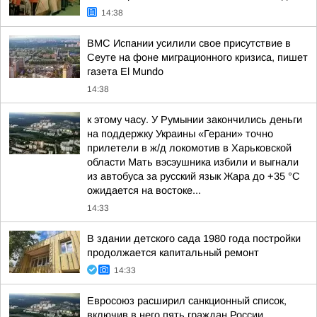
14:38
ВМС Испании усилили свое присутствие в
Сеуте на фоне миграционного кризиса, пишет
газета El Mundo
14:38
к этому часу. У Румынии закончились деньги
на поддержку Украины «Герани» точно
прилетели в ж/д локомотив в Харьковской
области Мать вэсэушника избили и выгнали
из автобуса за русский язык Жара до +35 °С
ожидается на востоке...
14:33
В здании детского сада 1980 года постройки
продолжается капитальный ремонт
14:33
Евросоюз расширил санкционный список,
включив в него пять граждан России