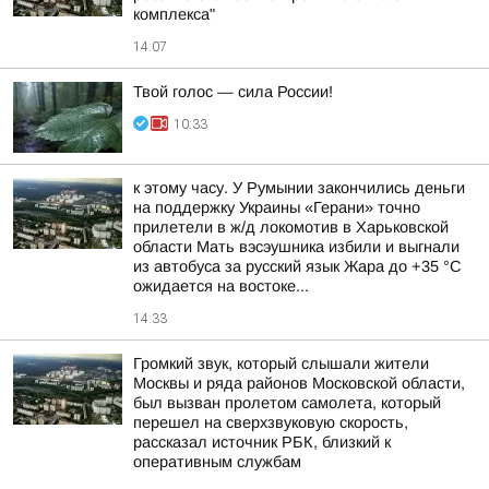
комплекса"
14:07
Твой голос — сила России!
10:33
к этому часу. У Румынии закончились деньги
на поддержку Украины «Герани» точно
прилетели в ж/д локомотив в Харьковской
области Мать вэсэушника избили и выгнали
из автобуса за русский язык Жара до +35 °С
ожидается на востоке...
14:33
Громкий звук, который слышали жители
Москвы и ряда районов Московской области,
был вызван пролетом самолета, который
перешел на сверхзвуковую скорость,
рассказал источник РБК, близкий к
оперативным службам