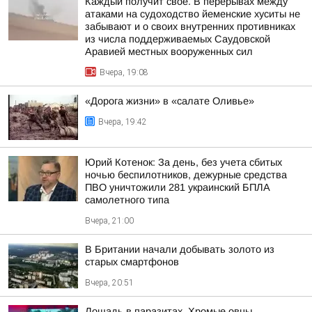
Каждый получит свое. В перерывах между
атаками на судоходство йеменские хуситы не
забывают и о своих внутренних противниках
из числа поддерживаемых Саудовской
Аравией местных вооруженных сил
Вчера, 19:08
«Дорога жизни» в «салате Оливье»
Вчера, 19:42
Юрий Котенок: За день, без учета сбитых
ночью беспилотников, дежурные средства
ПВО уничтожили 281 украинский БПЛА
самолетного типа
Вчера, 21:00
В Британии начали добывать золото из
старых смартфонов
Вчера, 20:51
Лошадь в паразитах. Хромые овцы