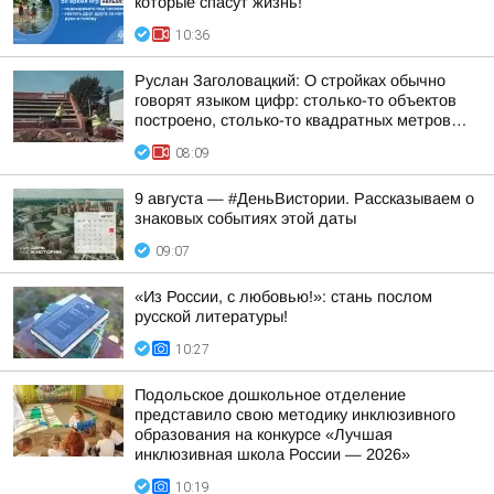
которые спасут жизнь!
10:36
Руслан Заголовацкий: О стройках обычно
говорят языком цифр: столько-то объектов
построено, столько-то квадратных метров…
08:09
9 августа — #ДеньВистории. Рассказываем о
знаковых событиях этой даты
09:07
«Из России, с любовью!»: стань послом
русской литературы!
10:27
Подольское дошкольное отделение
представило свою методику инклюзивного
образования на конкурсе «Лучшая
инклюзивная школа России — 2026»
10:19