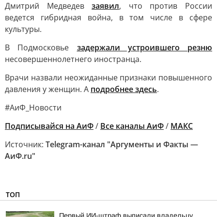
Дмитрий Медведев
заявил
, что против России
ведется гибридная война, в том числе в сфере
культуры.
В Подмосковье
задержали устроившего резню
несовершеннолетнего иностранца.
Врачи назвали неожиданные признаки повышенного
давления у женщин. А
подробнее здесь
.
#АиФ_Новости
Подписывайся на АиФ
/
Все каналы АиФ
/
MAКС
Источник:
Telegram-канал "Аргументы и Факты —
АиФ.ru"
ТОП
Первый ИИ-штраф выписали владельцу