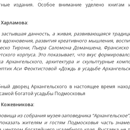
ечатные издания. Особое внимание уделено книгам
а Харламова
:
е застывшая данность, а живая, развивающаяся тради
 вдохновения, развития креативного мышления, воспитан
еско Тирони, Пьера Саломона Доманшена, Франсиско 
ского корпуса. Это показывает, что вкус формировался
ка Архангельского, архитектура и скульптурные ко
птих Аси Феоктистовой «Дождь в усадьбе Архангельск
ебный дворец Архангельского в настоящее время наход
 самой богатой усадьбы Подмосковья
а Кожевникова
:
овища из собрания музея-заповедника “Архангельское”.
показать жителям и гостям Подмосковья часть знаме
а центром богатейшего усадебного края. Выставка не 