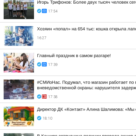
Игорь Трифонов: Более двух тысяч человек се
17:54
Хозяин «попал» на 654 тыс: кошка открыла лапо
16:27
Главный праздник в самом разгаре!
17:39
#СМИоНас. Подумал, что магазин работает по 
вневедомственной охраны: нарушителя задерж
17:38
Директор ДК «Контакт» Алина Шалимова: «Мы о
18:10