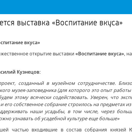
тся выставка «Воспитание вкуса»
спитание вкуса»
ржественное открытие выставки
«Воспитание вкуса»
, н
асилий Кузнецов
:
оект, созданный в музейном сотрудничестве. Близо
кого музея-заповедника (для которого это опыт работ
будем этому всячески содействовать. Уверен, что экс
и его собственное собрание строилось на предметах и
оддерживать наши усадьбы, в том числе, через больш
можно узнавать об усадебной культуре еще больше»
шей частью входившие в состав собрания князей Юс