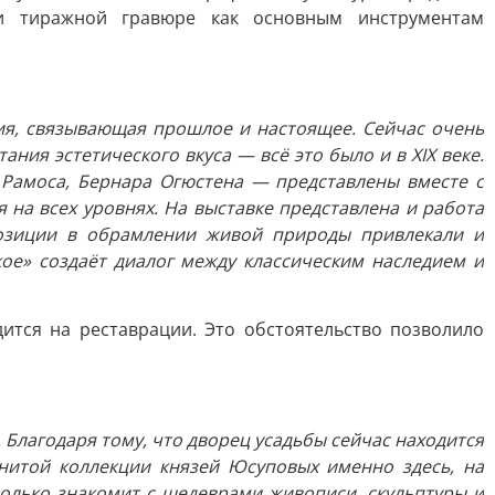
 и тиражной гравюре как основным инструментам
ция, связывающая прошлое и настоящее. Сейчас очень
ия эстетического вкуса — всё это было и в XIX веке.
Рамоса, Бернара Огюстена — представлены вместе с
 на всех уровнях. На выставке представлена и работа
мпозиции в обрамлении живой природы привлекали и
ое» создаёт диалог между классическим наследием и
ится на реставрации. Это обстоятельство позволило
 Благодаря тому, что дворец усадьбы сейчас находится
нитой коллекции князей Юсуповых именно здесь, на
только знакомит с шедеврами живописи, скульптуры и