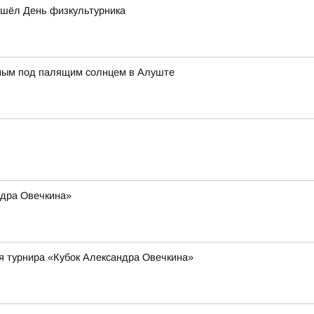
ошёл День физкультурника
нным под палящим солнцем в Алуште
ндра Овечкина»
я турнира «Кубок Александра Овечкина»