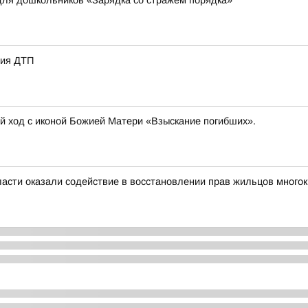
для дошкольников «Зарядка со стражем порядка»
вия ДТП
ый ход с иконой Божией Матери «Взыскание погибших».
асти оказали содействие в восстановлении прав жильцов много