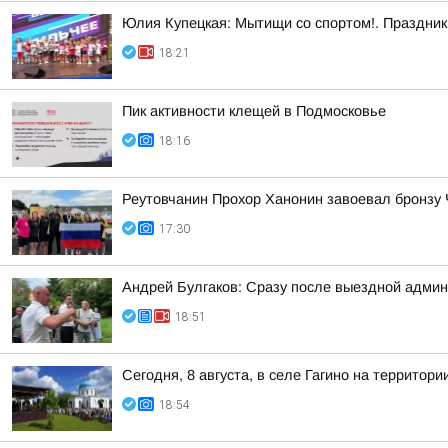
Юлия Купецкая: Мытищи со спортом!. Праздник 
18:21
Пик активности клещей в Подмосковье
18:16
Реутовчанин Прохор Ханонин завоевал бронзу 
17:30
Андрей Булгаков: Сразу после выездной адми
18:51
Сегодня, 8 августа, в селе Гагино на террит
18:54