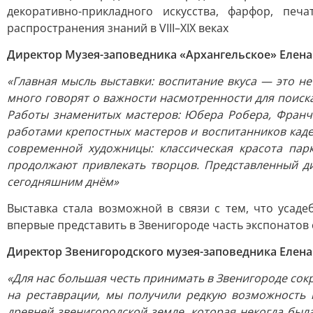
декоративно-прикладного искусства, фарфор, п
распространения знаний в VIII–XIX веках
Директор Музея-заповедника «Архангельское» Елен
«Главная мысль выставки: воспитание вкуса — это н
много говорят о важности насмотренности для поиска
Работы знаменитых мастеров: Юбера Робера, Франч
работами крепостных мастеров и воспитанников кадет
современной художницы: классическая красота пар
продолжают привлекать творцов. Представленный ди
сегодняшним днём»
Выставка стала возможной в связи с тем, что усад
впервые представить в Звенигороде часть экспонатов
Директор Звенигородского музея-заповедника Елен
«Для нас большая честь принимать в Звенигороде сокр
на реставрации, мы получили редкую возможность 
древней звенигородской земле, которая некогда был