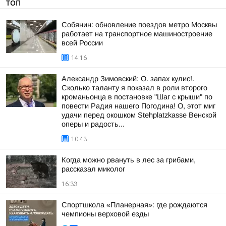
ТОП
Собянин: обновление поездов метро Москвы
работает на транспортное машиностроение
всей России
14:16
Александр Зимовский: О. запах кулис!.
Сколько таланту я показал в роли второго
кроманьонца в постановке "Шаг с крыши" по
повести Радия нашего Погодина! О, этот миг
удачи перед окошком Stehplatzkasse Венской
оперы и радость...
10:43
Когда можно рвануть в лес за грибами,
рассказал миколог
16:33
Спортшкола «Планерная»: где рождаются
чемпионы верховой езды