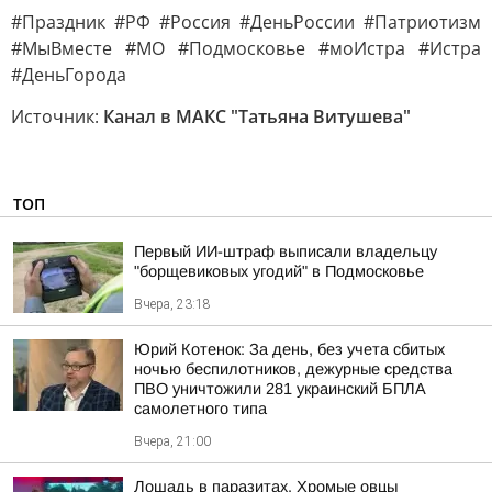
#Праздник #РФ #Россия #ДеньРоссии #Патриотизм
#МыВместе #МО #Подмосковье #моИстра #Истра
#ДеньГорода
Источник:
Канал в МАКС "Татьяна Витушева"
ТОП
Первый ИИ-штраф выписали владельцу
"борщевиковых угодий" в Подмосковье
Вчера, 23:18
Юрий Котенок: За день, без учета сбитых
ночью беспилотников, дежурные средства
ПВО уничтожили 281 украинский БПЛА
самолетного типа
Вчера, 21:00
Лошадь в паразитах. Хромые овцы